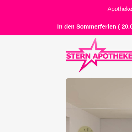
Apotheke
In den Sommerferien ( 20.0