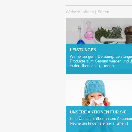
Weitere Inhalte | Seiten
LEISTUNGEN
Wir helfen gern. Beratung, Leistung
Produkte zum Gesund werden und „B
in der Übersicht. (…mehr)
UNSERE AKTIONEN FÜR SIE
Eine Übersicht über unsere Aktione
Neuheiten finden sie hier (…mehr)