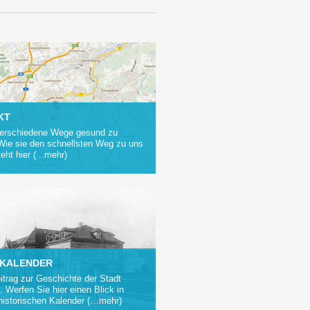
KT
verschiedene Wege gesund zu
Wie sie den schnellsten Weg zu uns
teht hier ( ..mehr)
 KALENDER
itrag zur Geschichte der Stadt
 Werfen Sie hier einen Blick in
historischen Kalender (…mehr)