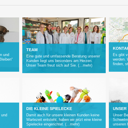
KONTA
TEAM
en und
Es gibt 
Eine gute und umfassende Beratung unserer
leiben“
werden. 
Kunden liegt uns besonders am Herzen.
finden, s
Unser Team freut sich auf Sie. (…mehr)
DIE KLEINE SPIELECKE
UNSER
n und
Damit auch für unsere kleinen Kunden keine
Unser Be
Wartezeit entsteht, haben wir jetzt eine kleine
Schwelm.
Spielecke eingerichtet. (…mehr)
unseren 